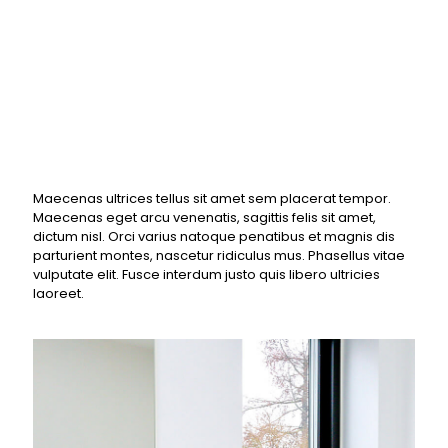
Duis dignissim mi ut laoreet mollis. Nunc id tellus
finibus, eleifend mi vel, maximus justo. Maecenas mi
tortor, pellentesque a aliquam ut, fringilla eleifend
lectus.
Maecenas ultrices tellus sit amet sem placerat tempor.
Maecenas eget arcu venenatis, sagittis felis sit amet,
dictum nisl. Orci varius natoque penatibus et magnis dis
parturient montes, nascetur ridiculus mus. Phasellus vitae
vulputate elit. Fusce interdum justo quis libero ultricies
laoreet.