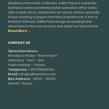
Situated at the heart of Kilimani, Adlife Plaza is a premier
business centre combining stylish executive office suites
with a hyper store, restaurants as well as various specialty
shops creating a unique seamless business mix. A first of
its kind in Kilimani, Adlife Plaza brings an exciting fresh
dimension to the way we work and enjoy our leisure time.
Read More....
CONTACT US
Operation Hours:
Monday to Friday - 8am to 5pm
Saturdays - 9am – 1pm
Public Holiday - Closed
Telephone:
+254758605342
Email:
info@adlifeplaza.co.ke
Box Address:
: 56129 – 00200,
Nairobi –Kenya