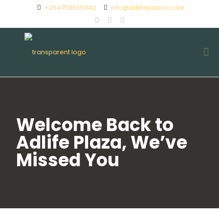
+254758605342
info@adlifeplaza.co.ke
Welcome Back to
Adlife Plaza, We’ve
Missed You